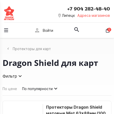
+7 904 282-48-40
room
Липецк
Адреса магазинов
person
0
Войти
Протекторы для карт
Dragon Shield для карт
Фильтр
По цене
По популярности
Протекторы Dragon Shield
матовые Mist 63x88мм (100