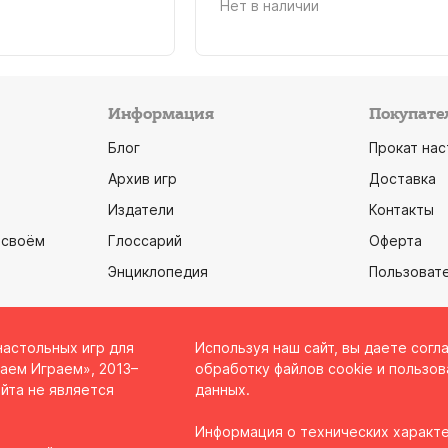
Нет в наличии
Информация
Покупате
Блог
Прокат нас
Архив игр
Доставка
Издатели
Контакты
 своём
Глоссарий
Оферта
Энциклопедия
Пользоват
настольных игр для
Используя наш сайт, вы даете согл
аем Играем», 2013–
обработку файлов cookie и пользов
йта не является
данных.
Информация о технических характе