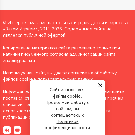
© Интернет-магазин настольных игр для детей и взрослых
«Знаем Играем», 2013–2026. Содержимое сайта не
является
публичной офертой
Копирование материалов сайта разрешено только при
наличии письменного согласия администрации сайта
znaemigraem.ru
Используя наш сайт, вы даете согласие на обработку
файлов cookie и пользовательских данных.
Сайт использует
Информация о технических характеристиках, комплекте
файлы cookie.
поставки, стране изготовления, внешнем виде и прочем
Продолжив работу с
описании товара носит справочный характер и
сайтом, вы
основывается на последних доступных к моменту
соглашаетесь с
публикации сведениях.
Политикой
конфиденциальности