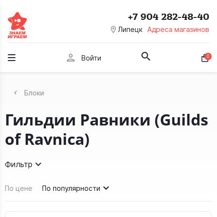
+7 904 282-48-40
room
Липецк
Адреса магазинов
person
0
Войти
Блоки
Гильдии Равники (Guilds
of Ravnica)
Фильтр
По цене
По популярности