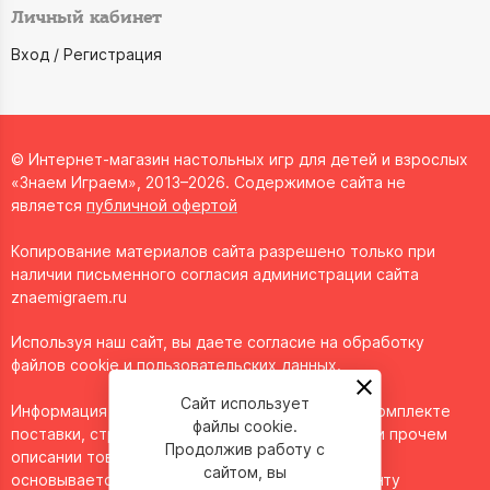
Личный кабинет
Вход / Регистрация
© Интернет-магазин настольных игр для детей и взрослых
«Знаем Играем», 2013–2026. Содержимое сайта не
является
публичной офертой
Копирование материалов сайта разрешено только при
наличии письменного согласия администрации сайта
znaemigraem.ru
Используя наш сайт, вы даете согласие на обработку
файлов cookie и пользовательских данных.
Сайт использует
Информация о технических характеристиках, комплекте
файлы cookie.
поставки, стране изготовления, внешнем виде и прочем
Продолжив работу с
описании товара носит справочный характер и
сайтом, вы
основывается на последних доступных к моменту