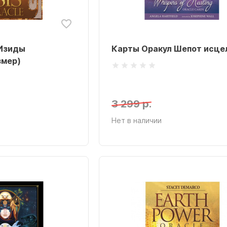
 Изиды
Карты Оракул Шепот исце
змер)
3 299 р.
Нет в наличии