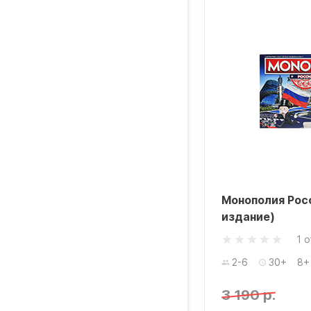
Монополия Рос
издание)
1 
2-6
30+
8+
3 190 р.