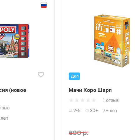
Доп
сия (новое
Мачи Коро Шарп
1 отзыв
отзыв
2-5
30+
7+ лет
 лет
690 р.