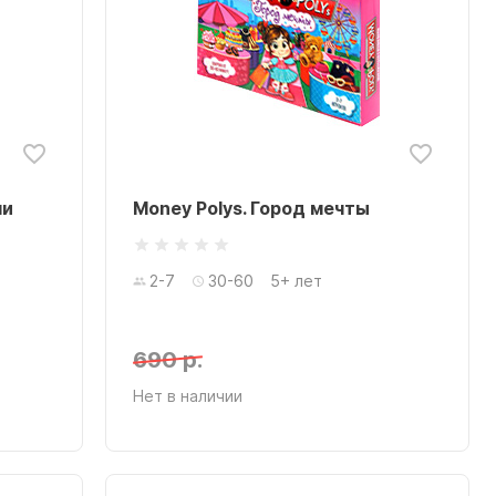
ми
Money Polys. Город мечты
2-7
30-60
5+ лет
690 р.
Нет в наличии