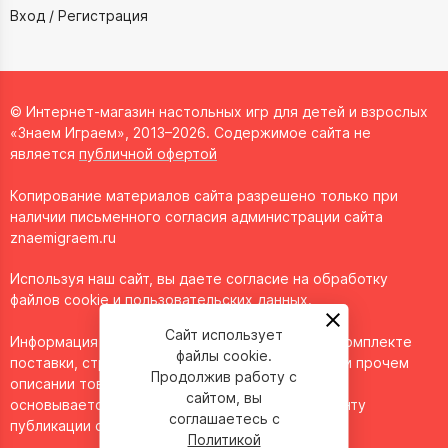
Вход / Регистрация
© Интернет-магазин настольных игр для детей и взрослых
«Знаем Играем», 2013–2026. Содержимое сайта не
является
публичной офертой
Копирование материалов сайта разрешено только при
наличии письменного согласия администрации сайта
znaemigraem.ru
Используя наш сайт, вы даете согласие на обработку
файлов cookie и пользовательских данных.
Сайт использует
Информация о технических характеристиках, комплекте
файлы cookie.
поставки, стране изготовления, внешнем виде и прочем
Продолжив работу с
описании товара носит справочный характер и
сайтом, вы
основывается на последних доступных к моменту
соглашаетесь с
публикации сведениях.
Политикой