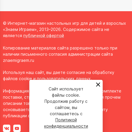
© Интернет-магазин настольных игр для детей и взрослых
«Знаем Играем», 2013–2026. Содержимое сайта не
является
публичной офертой
Копирование материалов сайта разрешено только при
наличии письменного согласия администрации сайта
znaemigraem.ru
Используя наш сайт, вы даете согласие на обработку
файлов cookie и пользовательских данных.
Сайт использует
Информация о технических характеристиках, комплекте
файлы cookie.
поставки, стране изготовления, внешнем виде и прочем
Продолжив работу с
описании товара носит справочный характер и
сайтом, вы
основывается на последних доступных к моменту
соглашаетесь с
публикации сведениях.
Политикой
конфиденциальности