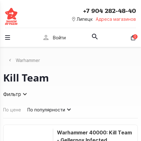
+7 904 282-48-40
room
Липецк
Адреса магазинов
person
0
Войти
Warhammer
Kill Team
Фильтр
По цене
По популярности
Warhammer 40000: Kill Team
- Gellerpox Infected