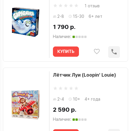
1 отзыв
2-8
15-30
6+ лет
1 790 р.
Наличие:
КУПИТЬ
Лётчик Луи (Loopin' Louie)
2-4
10+
4+ года
2 590 р.
Наличие: