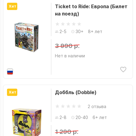
Ticket to Ride: Европа (Билет
Хит
на поезд)
2-5
30+
8+ лет
3 990 р.
Нет в наличии
Доббль (Dobble)
Хит
2 отзыва
2-8
20-40
6+ лет
1 290 р.