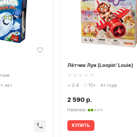
Лётчик Луи (Loopin' Louie)
отзыв
6+ лет
2-4
10+
4+ года
2 590 р.
Наличие:
КУПИТЬ