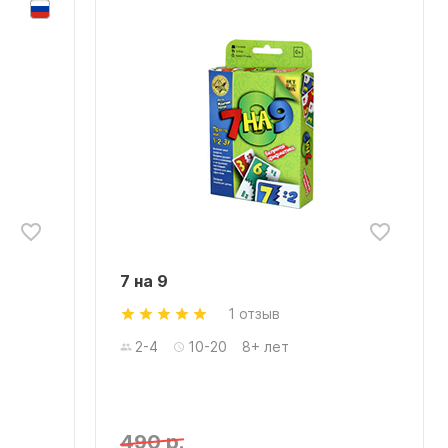
7 на 9
1 отзыв
2-4
10-20
8+ лет
490 р.