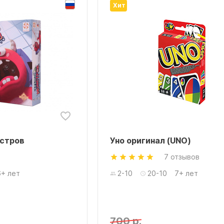
Хит
нстров
Уно оригинал (UNO)
7 отзывов
6+ лет
2-10
20-10
7+ лет
700 р.