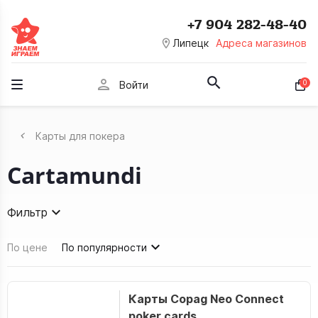
+7 904 282-48-40
room
Липецк
Адреса магазинов
person
0
Войти
Карты для покера
Cartamundi
Фильтр
По цене
По популярности
Карты Copag Neo Connect
poker cards