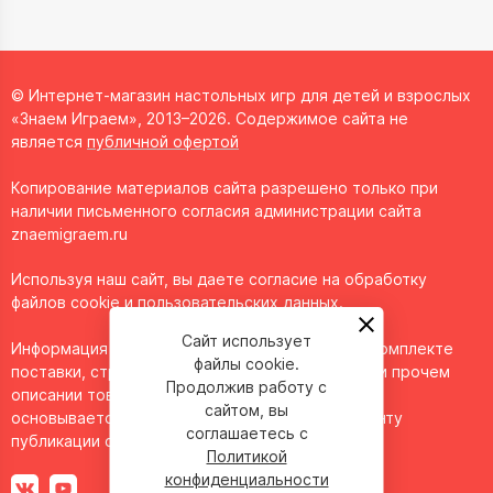
© Интернет-магазин настольных игр для детей и взрослых
«Знаем Играем», 2013–2026. Содержимое сайта не
является
публичной офертой
Копирование материалов сайта разрешено только при
наличии письменного согласия администрации сайта
znaemigraem.ru
Используя наш сайт, вы даете согласие на обработку
файлов cookie и пользовательских данных.
Сайт использует
Информация о технических характеристиках, комплекте
файлы cookie.
поставки, стране изготовления, внешнем виде и прочем
Продолжив работу с
описании товара носит справочный характер и
сайтом, вы
основывается на последних доступных к моменту
соглашаетесь с
публикации сведениях.
Политикой
конфиденциальности