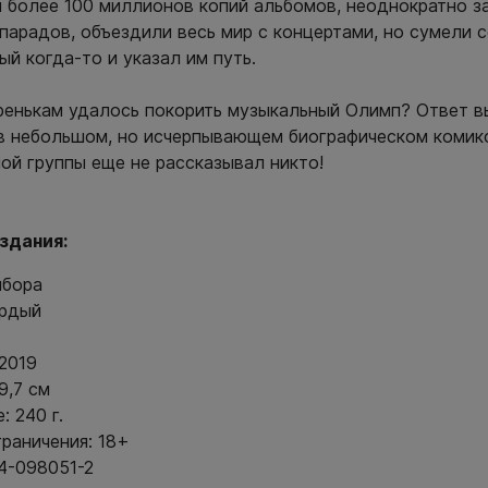
 более 100 миллионов копий альбомов, неоднократно з
парадов, объездили весь мир с концертами, но сумели 
ый когда-то и указал им путь.
ренькам удалось покорить музыкальный Олимп? Ответ в
в небольшом, но исчерпывающем биографическом комикс
ой группы еще не рассказывал никто!
здания:
мбора
ердый
2019
9,7 см
: 240 г.
раничения: 18+
4-098051-2