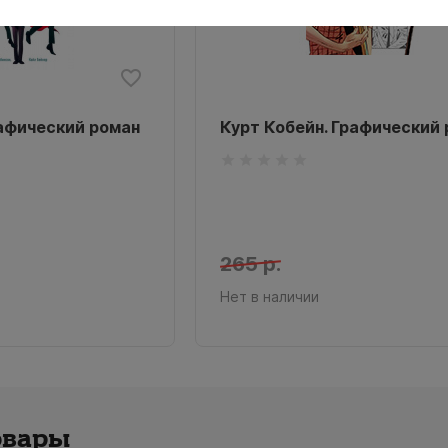
рафический роман
Курт Кобейн. Графический
265 р.
Нет в наличии
овары