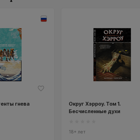
генты гнева
Округ Хэрроу. Том 1.
Бесчисленные духи
18+ лет