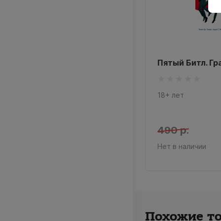
аммед Али. Графический
Пятый Битл. Г
ман
18+ лет
 лет
0 р.
490 р.
 в наличии
Нет в наличии
Похожие т