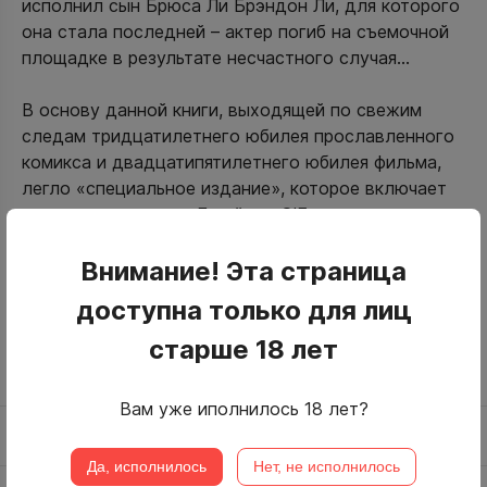
исполнил сын Брюса Ли Брэндон Ли, для которого
она стала последней – актер погиб на съемочной
площадке в результате несчастного случая...
В основу данной книги, выходящей по свежим
следам тридцатилетнего юбилея прославленного
комикса и двадцатипятилетнего юбилея фильма,
легло «специальное издание», которое включает
новое предисловие Джеймса О’Барра,
дополнительные материалы и восстановленные
сцены.
Внимание! Эта страница
доступна только для лиц
Твердый переплет
старше 18 лет
Страниц 280
Вам уже иполнилось 18 лет?
Отзывы (0)
Да, исполнилось
Нет, не исполнилось