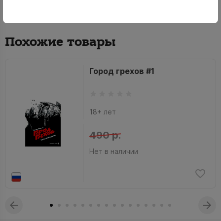
Похожие товары
Город грехов #1
18+ лет
490 р.
Нет в наличии