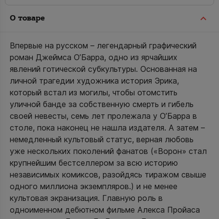
О товаре
Впервые на русском – легендарный графический
роман Джеймса О’Барра, одно из ярчайших
явлений готической субкультуры. Основанная на
личной трагедии художника история Эрика,
который встал из могилы, чтобы отомстить
уличной банде за собственную смерть и гибель
своей невесты, семь лет пролежала у О’Барра в
столе, пока наконец не нашла издателя. А затем –
немедленный культовый статус, верная любовь
уже нескольких поколений фанатов («Ворон» стал
крупнейшим бестселлером за всю историю
независимых комиксов, разойдясь тиражом свыше
одного миллиона экземпляров.) и не менее
культовая экранизация. Главную роль в
одноименном дебютном фильме Алекса Пройаса